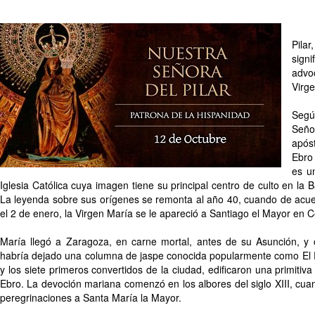
Pila
sign
adv
Virg
Segú
Señor
apóst
Ebro
es u
Iglesia Católica cuya imagen tiene su principal centro de culto en la B
La leyenda sobre sus orígenes se remonta al año 40, cuando de acuerd
el 2 de enero, la Virgen María se le apareció a Santiago el Mayor en
María llegó a Zaragoza, en carne mortal, antes de su Asunción, y 
habría dejado una columna de jaspe conocida popularmente como El P
y los siete primeros convertidos de la ciudad, edificaron una primitiva 
Ebro. La devoción mariana comenzó en los albores del siglo XIII, cu
peregrinaciones a Santa María la Mayor.