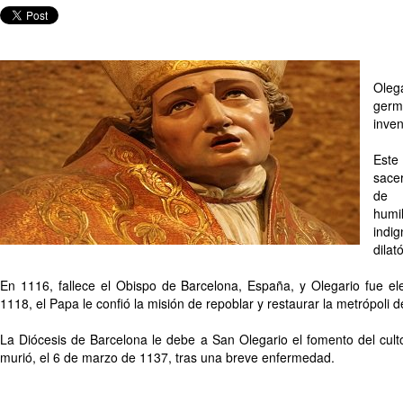
Ole
ger
inven
Est
sace
de 
humi
indi
dilat
En 1116, fallece el Obispo de Barcelona, España, y Olegario fue e
1118, el Papa le confió la misión de repoblar y restaurar la metrópoli 
La Diócesis de Barcelona le debe a San Olegario el fomento del cult
murió, el 6 de marzo de 1137, tras una breve enfermedad.