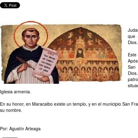
Juda
que 
Dios.
Este
Após
San 
Dios
patr
situ
Iglesia armenia.
En su honor, en Maracaibo existe un templo, y en el municipio San Fran
su nombre.
Por: Agustín Arteaga