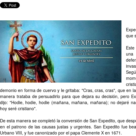
Expe
que s
Este
una 
defe
inva
Segú
mome
cris
demonio en forma de cuervo y le gritaba: "Cras, cras, cras", que en la
manera trataba de persuadirlo para que dejara su decisión, pero Exp
dijo: "Hodie, hodie, hodie (mañana, mañana, mañana); no dejaré na
hoy seré cristiano".
De esta manera se completó la conversión de San Expedito, que despu
en el patrono de las causas justas y urgentes. San Expedito fue bea
Urbano VIII, y fue canonizado por el papa Clemente X en 1671.